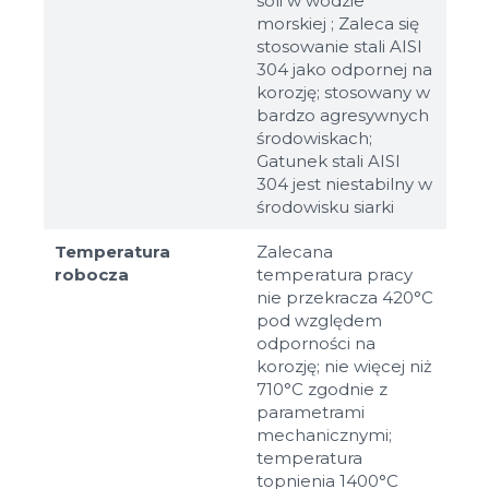
soli w wodzie
morskiej ; Zaleca się
stosowanie stali AISI
304 jako odpornej na
korozję; stosowany w
bardzo agresywnych
środowiskach;
Gatunek stali AISI
304 jest niestabilny w
środowisku siarki
Temperatura
Zalecana
robocza
temperatura pracy
nie przekracza 420°C
pod względem
odporności na
korozję; nie więcej niż
710°C zgodnie z
parametrami
mechanicznymi;
temperatura
topnienia 1400°C