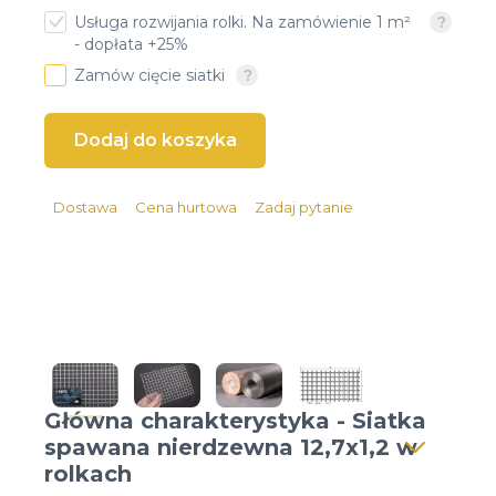
Usługa rozwijania rolki. Na zamówienie 1 m²
Client login
- dopłata +25%
Zamów cięcie siatki
*
Email lub Nazwa Użytkownika
*
Hasło
Dostawa
Cena hurtowa
Zadaj pytanie
Zapomniałeś hasła?
Główna charakterystyka - Siatka
spawana nierdzewna 12,7x1,2 w
rolkach