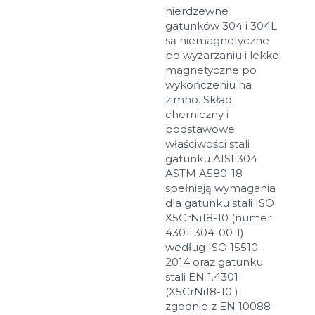
nierdzewne
gatunków 304 i 304L
są niemagnetyczne
po wyżarzaniu i lekko
magnetyczne po
wykończeniu na
zimno. Skład
chemiczny i
podstawowe
właściwości stali
gatunku AISI 304
ASTM A580-18
spełniają wymagania
dla gatunku stali ISO
X5CrNi18-10 (numer
4301-304-00-I)
według ISO 15510-
2014 oraz gatunku
stali EN 1.4301
(X5CrNi18-10 )
zgodnie z EN 10088-