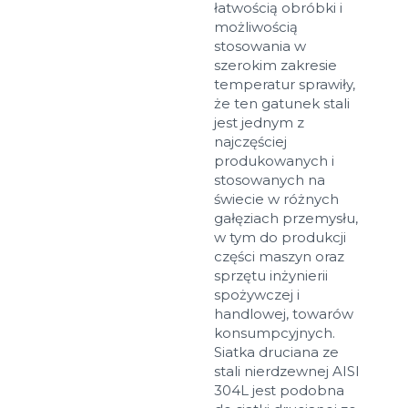
łatwością obróbki i
możliwością
stosowania w
szerokim zakresie
temperatur sprawiły,
że ten gatunek stali
jest jednym z
najczęściej
produkowanych i
stosowanych na
świecie w różnych
gałęziach przemysłu,
w tym do produkcji
części maszyn oraz
sprzętu inżynierii
spożywczej i
handlowej, towarów
konsumpcyjnych.
Siatka druciana ze
stali nierdzewnej AISI
304L jest podobna