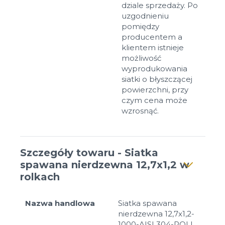
dziale sprzedaży. Po
uzgodnieniu
pomiędzy
producentem a
klientem istnieje
możliwość
wyprodukowania
siatki o błyszczącej
powierzchni, przy
czym cena może
wzrosnąć.
Szczegóły towaru - Siatka
spawana nierdzewna 12,7x1,2 w
rolkach
Nazwa handlowa
Siatka spawana
nierdzewna 12,7x1,2-
1000-AISI 304-ROLL