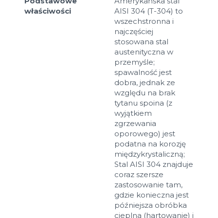
Podstawowe
Amerykańska stal
właściwości
AISI 304 (T-304) to
wszechstronna i
najczęściej
stosowana stal
austenityczna w
przemyśle;
spawalność jest
dobra, jednak ze
względu na brak
tytanu spoina (z
wyjątkiem
zgrzewania
oporowego) jest
podatna na korozję
międzykrystaliczną;
Stal AISI 304 znajduje
coraz szersze
zastosowanie tam,
gdzie konieczna jest
późniejsza obróbka
cieplna (hartowanie) i