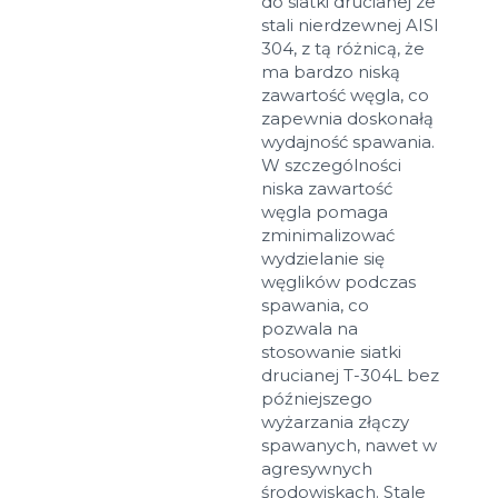
do siatki drucianej ze
stali nierdzewnej AISI
304, z tą różnicą, że
ma bardzo niską
zawartość węgla, co
zapewnia doskonałą
wydajność spawania.
W szczególności
niska zawartość
węgla pomaga
zminimalizować
wydzielanie się
węglików podczas
spawania, co
pozwala na
stosowanie siatki
drucianej T-304L bez
późniejszego
wyżarzania złączy
spawanych, nawet w
agresywnych
środowiskach. Stale