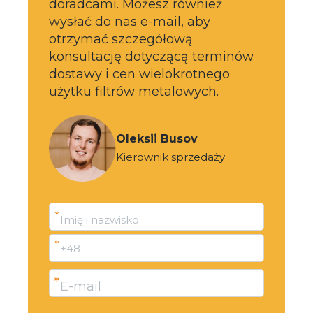
doradcami. Możesz również
wysłać do nas e-mail, aby
otrzymać szczegółową
konsultację dotyczącą terminów
dostawy i cen wielokrotnego
użytku filtrów metalowych.
Oleksii Busov
Kierownik sprzedaży
*
Imię i nazwisko
*
+48
*
E-mail