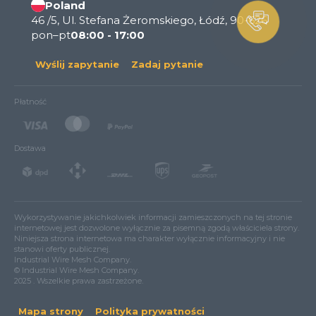
Poland
46 /5, Ul. Stefana Żeromskiego, Łódź, 90-626
pon–pt
08:00 - 17:00
Wyślij zapytanie
Zadaj pytanie
Płatność
Dostawa
Wykorzystywanie jakichkolwiek informacji zamieszczonych na tej stronie
internetowej jest dozwolone wyłącznie za pisemną zgodą właściciela strony.
Niniejsza strona internetowa ma charakter wyłącznie informacyjny i nie
stanowi oferty publicznej.
Industrial Wire Mesh Company.
© Industrial Wire Mesh Company.
2025 . Wszelkie prawa zastrzeżone.
Mapa strony
Polityka prywatności