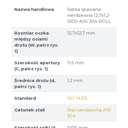
Nazwa handlowa
Siatka spawana
nierdzewna 12,7x1,2-
1000-AISI 304-ROLL
Rozmiar oczka
12,7х12,7 mm
między osiami
drutu (W, patrz rys.
1)
Szerokość apertury
11.5 mm
(C, patrz rys. 1)
Średnica drutu (d,
1.2 mm
patrz rys. 1)
Standard
ISO 14315
Gatunek stali
Stal nierdzewna AISI
304
Szerokość rolki (A,
1000 mm,