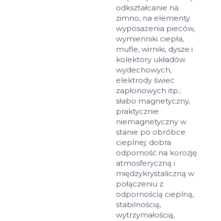
odkształcanie na
zimno, na elementy
wyposażenia pieców,
wymienniki ciepła,
mufle, wirniki, dysze i
kolektory układów
wydechowych,
elektrody świec
zapłonowych itp.;
słabo magnetyczny,
Rozmiary
praktycznie
niemagnetyczny w
stanie po obróbce
Przykład: 80х100 mm
cieplnej; dobra
Dodatkowe materiały
odporność na korozję
atmosferyczną i
Файл не выбран
Обзор...
międzykrystaliczną w
do 8Mb, jpeg, png, doc, pdf
połączeniu z
odpornością cieplną,
Gotowy
stabilnością,
wytrzymałością,