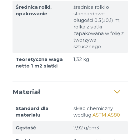
Średnica rolki,
średnica rolki o
opakowanie
standardowej
długości 0,5(±0,1) m;
rolka z siatki
zapakowana w folię z
tworzywa
sztucznego
Teoretyczna waga
1,32 kg
netto 1 m2 siatki
Materiał
Standard dla
skład chemiczny
materiału
według
ASTM A580
Gęstość
7,92 g/cm3