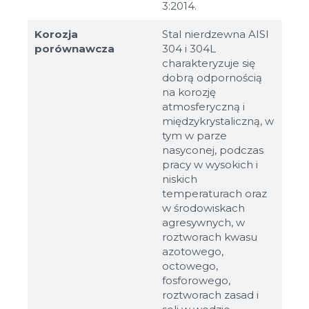
3:2014.
Korozja
Stal nierdzewna AISI
porównawcza
304 i 304L
charakteryzuje się
dobrą odpornością
na korozję
atmosferyczną i
międzykrystaliczną, w
tym w parze
nasyconej, podczas
pracy w wysokich i
niskich
temperaturach oraz
w środowiskach
agresywnych, w
roztworach kwasu
azotowego,
octowego,
fosforowego,
roztworach zasad i