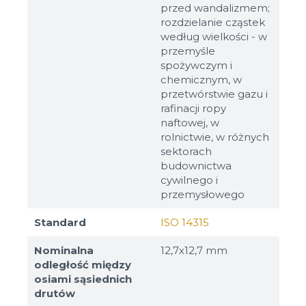
przed wandalizmem;
rozdzielanie cząstek
według wielkości - w
przemyśle
spożywczym i
chemicznym, w
przetwórstwie gazu i
rafinacji ropy
naftowej, w
rolnictwie, w różnych
sektorach
budownictwa
cywilnego i
przemysłowego
Standard
ISO 14315
Nominalna
12,7х12,7 mm
odległość między
osiami sąsiednich
drutów