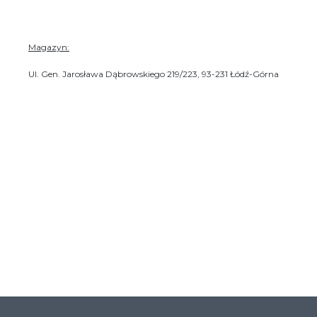
Client login
Magazyn:
*
Email lub Nazwa Użytkownika
Ul. Gen. Jarosława Dąbrowskiego 219/223, 93-231 Łódź-Górna
*
Hasło
Zapomniałeś hasła?