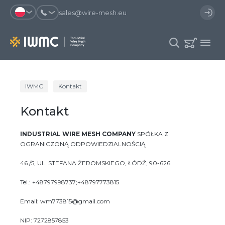
sales@wire-mesh.eu
Dlaczego warto zarejestrować się na
IWMC
Kontakt
Katalog
stronie?
Kontakt
Usługi
Zaoszczędzisz czas przy
Możesz skorzystać się z
Spółka
INDUSTRIAL WIRE MESH COMPANY
SPÓŁKA Z
składaniu zamówienia
szablonu zamówienia i mieć
dostęp do historii zamówień
OGRANICZONĄ ODPOWIEDZIALNOŚCIĄ
Kontakt
Możesz sprawdzić status
Otrzymasz oferty specjalne
46 /5, UL. STEFANA ŻEROMSKIEGO, ŁÓDŹ, 90-626
zamówienia i proces dostawy
Tel.: +48797998737;+48797773815
Rejestracja
Email: wm773815@gmail.com
NIP: 7272857853