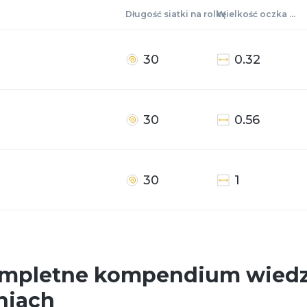
Długość siatki na rolkę
Wielkość oczka mm
30
0.32
mpozycją
30
0.56
30
1
kompletne kompendium wiedz
niach