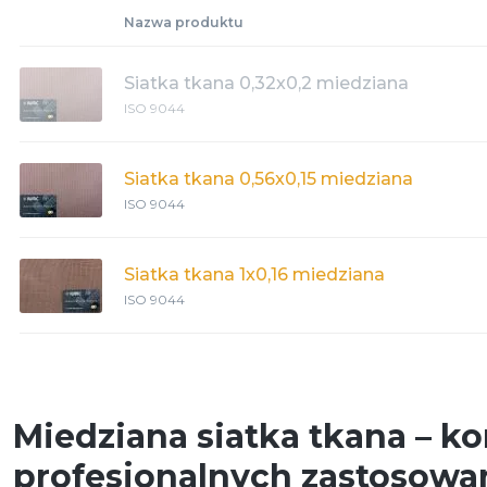
Nazwa produktu
Filtry z siatki drucianej
Siatka ze stali zwykłej
Siatka tkana 0,32x0,2 miedziana
ISO 9044
Siatka tkana pokryta ko
epoksydową
Siatka tkana 0,56x0,15 miedziana
ISO 9044
Normy i specyfikacje siatek
Siatka tkana 1x0,16 miedziana
ISO 9044
Przybory
Miedziana siatka tkana – 
profesjonalnych zastosowa