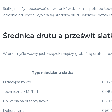
Siatkę należy dopasować do warunków działania i potrzeb tech
Zależnie od użycia wybiera się średnicę drutu, wielkość oczek i
Średnica drutu a prześwit sia
W przemyśle ważny jest związek między grubością drutu a rozmi
Typ: miedziana siatka
Filtracyjna mikro
0,03
Techniczna EMI/RFI
0,08
Uniwersalna przemysłowa
0,20
Dekoracyjna
0,50