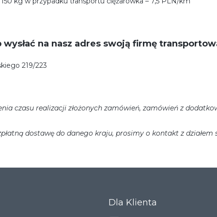
150 kg w przypadku transportu ciężarówka – 7,5 PLN/km
wysłać na nasz adres swoją firmę transportow
skiego 219/223
lenia czasu realizacji złożonych zamówień, zamówień z dodatkow
płatną dostawę do danego kraju, prosimy o kontakt z działem 
Dla Klienta