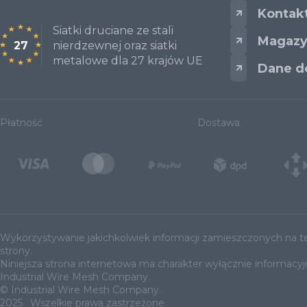
Kontak
Siatki druciane ze stali
Magazy
27
nierdzewnej oraz siatki
metalowe dla 27 krajów UE
Dane do
Płatność
Dostawa
Wykorzystywanie jakichkolwiek informacji zamieszczonych na te
strony.
Niniejsza strona internetowa ma charakter wyłącznie informacyjny
Industrial Wire Mesh Company.
© Industrial Wire Mesh Company.
2025 . Wszelkie prawa zastrzeżone.