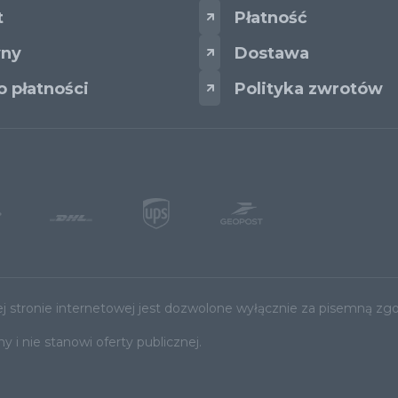
t
Płatność
ny
Dostawa
 płatności
Polityka zwrotów
j stronie internetowej jest dozwolone wyłącznie za pisemną zgo
 i nie stanowi oferty publicznej.