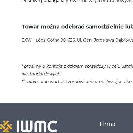
Dostawa ponadgabarytowa* lub waga brutto powyżej 
Towar można odebrać samodzielnie lub 
EXW - Łódź-Górna 90-626, Ul. Gen. Jarosława Dąbrow
* prosimy o kontakt z działem sprzedaży w celu usta
niestandardowych.
** minimalna wartość zamówienia umożliwiająca bez
Firma