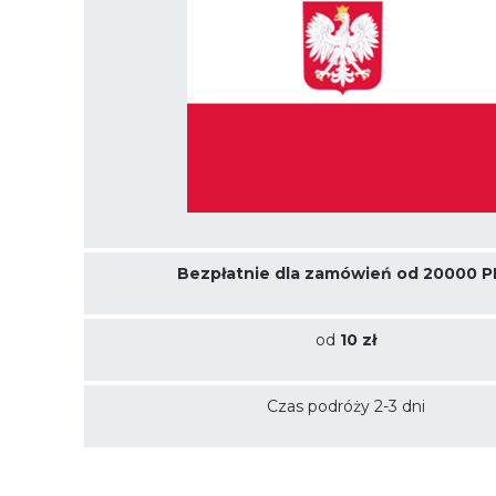
Filtry z siatki drucianej
Siatka ze stali zwykłej
Siatka tkana pokryta ko
epoksydową
Normy i specyfikacje siatek
Bezpłatnie dla zamówień od 20000 P
Przybory
od
10 zł
Czas podróży 2-3 dni