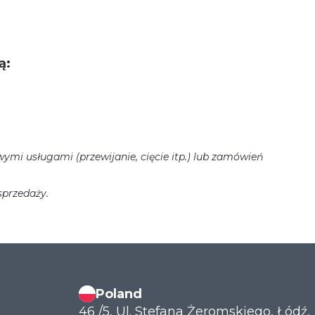
ą:
ymi usługami (przewijanie, cięcie itp.) lub zamówień
sprzedaży.
Poland
46 /5, Ul. Stefana Żeromskiego, Łódź,