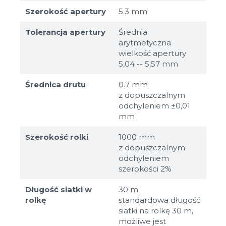
Szerokość apertury
5.3 mm
Tolerancja apertury
Średnia
arytmetyczna
wielkość apertury
5,04 -- 5,57 mm
Średnica drutu
0.7 mm
z dopuszczalnym
odchyleniem ±0,01
mm
Szerokość rolki
1000 mm
z dopuszczalnym
odchyleniem
szerokości 2%
Długość siatki w
30 m
rolkę
standardowa długość
siatki na rolkę 30 m,
możliwe jest