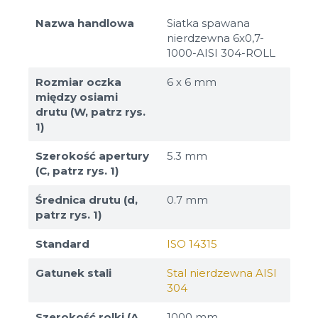
Nazwa handlowa
Siatka spawana
nierdzewna 6x0,7-
1000-AISI 304-ROLL
Rozmiar oczka
6 х 6 mm
między osiami
drutu (W, patrz rys.
1)
Szerokość apertury
5.3 mm
(C, patrz rys. 1)
Średnica drutu (d,
0.7 mm
patrz rys. 1)
Standard
ISO 14315
Gatunek stali
Stal nierdzewna AISI
304
Szerokość rolki (A,
1000 mm,