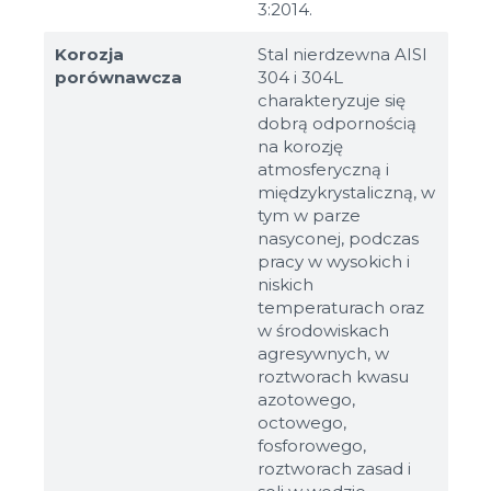
3:2014.
Korozja
Stal nierdzewna AISI
porównawcza
304 i 304L
charakteryzuje się
dobrą odpornością
na korozję
atmosferyczną i
międzykrystaliczną, w
tym w parze
nasyconej, podczas
pracy w wysokich i
niskich
temperaturach oraz
w środowiskach
agresywnych, w
roztworach kwasu
azotowego,
octowego,
fosforowego,
roztworach zasad i