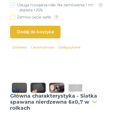
Usługa rozwijania rolki. Na zamówienie 1 m²
Client login
- dopłata +25%
Zamów cięcie siatki
*
Email lub Nazwa Użytkownika
*
Hasło
Dostawa
Cena hurtowa
Zadaj pytanie
Zapomniałeś hasła?
Główna charakterystyka - Siatka
spawana nierdzewna 6x0,7 w
rolkach