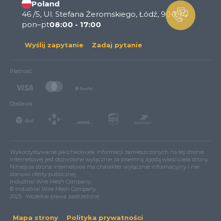
Poland
46 /5, Ul. Stefana Żeromskiego, Łódź, 90-626
pon–pt
08:00 - 17:00
Wyślij zapytanie
Zadaj pytanie
Płatność
Dostawa
Wykorzystywanie jakichkolwiek informacji zamieszczonych na tej stronie
internetowej jest dozwolone wyłącznie za pisemną zgodą właściciela strony.
Niniejsza strona internetowa ma charakter wyłącznie informacyjny i nie
stanowi oferty publicznej.
Industrial Wire Mesh Company.
© Industrial Wire Mesh Company.
2025 . Wszelkie prawa zastrzeżone.
Mapa strony
Polityka prywatności