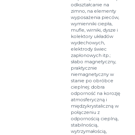
odkształcanie na
zimno, na elementy
wyposażenia pieców,
wymienniki ciepła,
mufle, wirniki, dysze i
kolektory układów
wydechowych,
elektrody świec
zapłonowych itp.;
słabo magnetyczny,
Rozmiary
praktycznie
niemagnetyczny w
stanie po obróbce
Przykład: 80х100 mm
cieplnej; dobra
Dodatkowe materiały
odporność na korozję
atmosferyczną i
Файл не выбран
Обзор...
międzykrystaliczną w
do 8Mb, jpeg, png, doc, pdf
połączeniu z
odpornością cieplną,
Gotowy
stabilnością,
wytrzymałością,