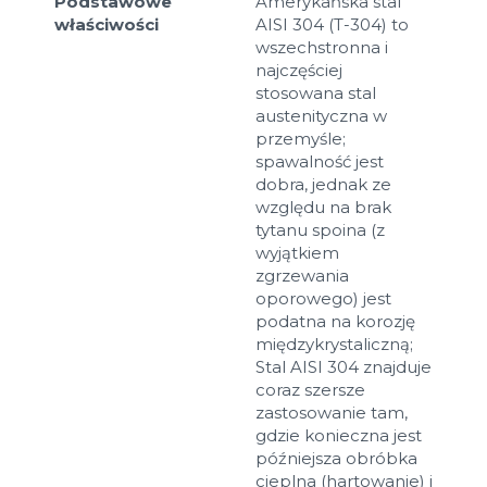
Podstawowe
Amerykańska stal
właściwości
AISI 304 (T-304) to
wszechstronna i
najczęściej
stosowana stal
austenityczna w
przemyśle;
spawalność jest
dobra, jednak ze
względu na brak
tytanu spoina (z
wyjątkiem
zgrzewania
oporowego) jest
podatna na korozję
międzykrystaliczną;
Stal AISI 304 znajduje
coraz szersze
zastosowanie tam,
gdzie konieczna jest
późniejsza obróbka
cieplna (hartowanie) i