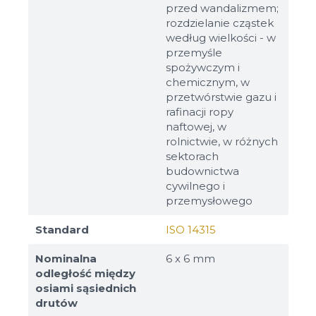
przed wandalizmem;
rozdzielanie cząstek
według wielkości - w
przemyśle
spożywczym i
chemicznym, w
przetwórstwie gazu i
rafinacji ropy
naftowej, w
rolnictwie, w różnych
sektorach
budownictwa
cywilnego i
przemysłowego
Standard
ISO 14315
Nominalna
6 х 6 mm
odległość między
osiami sąsiednich
drutów