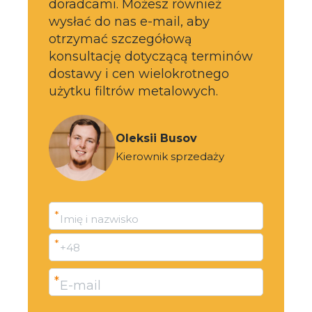
doradcami. Możesz również
wysłać do nas e-mail, aby
otrzymać szczegółową
konsultację dotyczącą terminów
dostawy i cen wielokrotnego
użytku filtrów metalowych.
Oleksii Busov
Kierownik sprzedaży
*
Imię i nazwisko
*
+48
*
E-mail