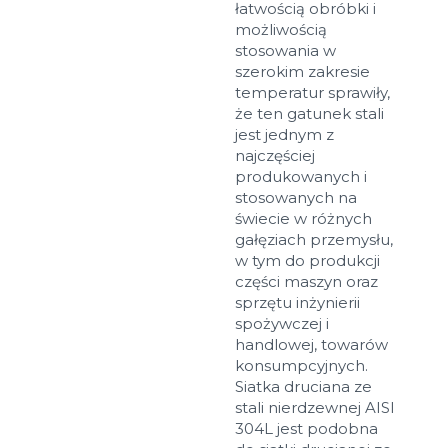
łatwością obróbki i
możliwością
stosowania w
szerokim zakresie
temperatur sprawiły,
że ten gatunek stali
jest jednym z
najczęściej
produkowanych i
stosowanych na
świecie w różnych
gałęziach przemysłu,
w tym do produkcji
części maszyn oraz
sprzętu inżynierii
spożywczej i
handlowej, towarów
konsumpcyjnych.
Siatka druciana ze
stali nierdzewnej AISI
304L jest podobna