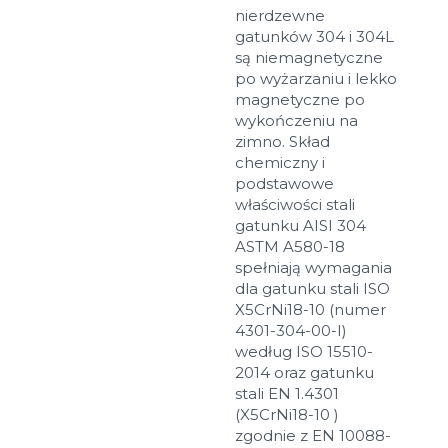
nierdzewne
gatunków 304 i 304L
są niemagnetyczne
po wyżarzaniu i lekko
magnetyczne po
wykończeniu na
zimno. Skład
chemiczny i
podstawowe
właściwości stali
gatunku AISI 304
ASTM A580-18
spełniają wymagania
dla gatunku stali ISO
X5CrNi18-10 (numer
4301-304-00-I)
według ISO 15510-
2014 oraz gatunku
stali EN 1.4301
(X5CrNi18-10 )
zgodnie z EN 10088-