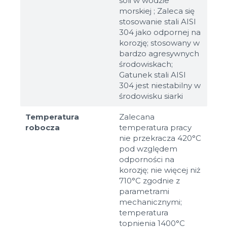
soli w wodzie
morskiej ; Zaleca się
stosowanie stali AISI
304 jako odpornej na
korozję; stosowany w
bardzo agresywnych
środowiskach;
Gatunek stali AISI
304 jest niestabilny w
środowisku siarki
Temperatura
Zalecana
robocza
temperatura pracy
nie przekracza 420°C
pod względem
odporności na
korozję; nie więcej niż
710°C zgodnie z
parametrami
mechanicznymi;
temperatura
topnienia 1400°C