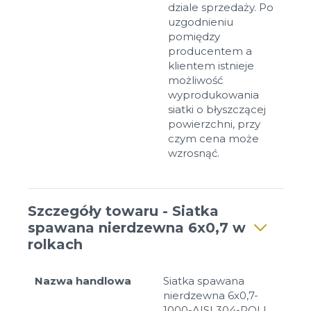
dziale sprzedaży. Po
uzgodnieniu
pomiędzy
producentem a
klientem istnieje
możliwość
wyprodukowania
siatki o błyszczącej
powierzchni, przy
czym cena może
wzrosnąć.
Szczegóły towaru - Siatka
spawana nierdzewna 6x0,7 w
rolkach
Nazwa handlowa
Siatka spawana
nierdzewna 6x0,7-
1000-AISI 304-ROLL