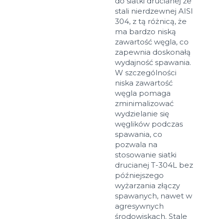
do siatki drucianej ze
stali nierdzewnej AISI
304, z tą różnicą, że
ma bardzo niską
zawartość węgla, co
zapewnia doskonałą
wydajność spawania.
W szczególności
niska zawartość
węgla pomaga
zminimalizować
wydzielanie się
węglików podczas
spawania, co
pozwala na
stosowanie siatki
drucianej T-304L bez
późniejszego
wyżarzania złączy
spawanych, nawet w
agresywnych
środowiskach. Stale