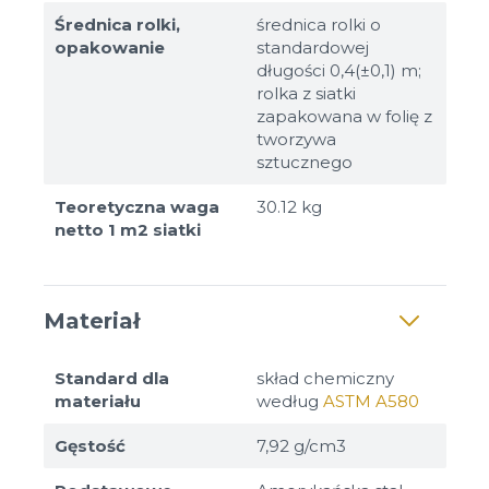
Średnica rolki,
średnica rolki o
opakowanie
standardowej
długości 0,4(±0,1) m;
rolka z siatki
zapakowana w folię z
tworzywa
sztucznego
Teoretyczna waga
30.12 kg
netto 1 m2 siatki
Materiał
Standard dla
skład chemiczny
materiału
według
ASTM A580
Gęstość
7,92 g/cm3