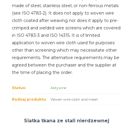
made of steel, stainless steel, or non-ferrous metals
Client login
(see ISO 4783-2). It does not apply to woven wire
cloth coated after weaving nor does it apply to pre-
*
Email lub Nazwa Użytkownika
crimped and welded wire screens which are covered
in ISO 4783-3 and ISO 14315. It is of limited
*
Hasło
application to woven wire cloth used for purposes
other than screening which may necessitate other
requirements. The alternative requirements may be
Zapomniałeś hasła?
agreed between the purchaser and the supplier at
the time of placing the order.
Status:
Aktywne
Rodzaj produktu
Woven wire cloth and mesh
Siatka tkana ze stali nierdzewnej