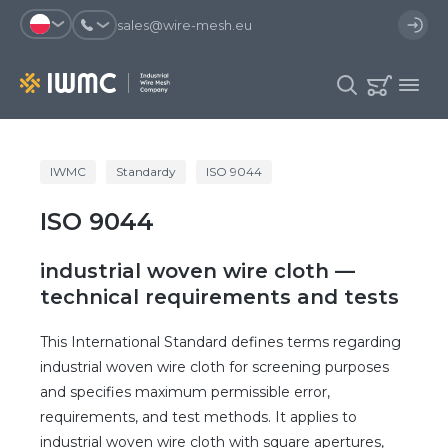
sales@wire-mesh.eu
Dlaczego warto zarejestrować się na
IWMC
Standardy
ISO 9044
Katalog
stronie?
ISO 9044
Usługi
Zaoszczędzisz czas przy
Możesz skorzystać się z
Spółka
industrial woven wire cloth —
składaniu zamówienia
szablonu zamówienia i mieć
dostęp do historii zamówień
technical requirements and tests
Kontakt
Możesz sprawdzić status
Otrzymasz oferty specjalne
zamówienia i proces dostawy
This International Standard defines terms regarding
industrial woven wire cloth for screening purposes
and specifies maximum permissible error,
Rejestracja
requirements, and test methods. It applies to
industrial woven wire cloth with square apertures,