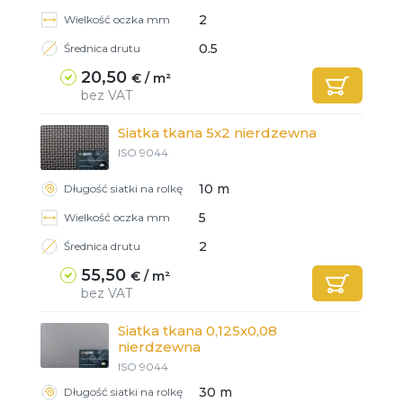
2
Wielkość oczka mm
0.5
Średnica drutu
20,50
€ / m²
bez VAT
Siatka tkana 5x2 nierdzewna
ISO 9044
10 m
Długość siatki na rolkę
5
Wielkość oczka mm
2
Średnica drutu
55,50
€ / m²
bez VAT
Siatka tkana 0,125x0,08
nierdzewna
ISO 9044
Gotowy
Gotowy
Gotowy
Gotowy
30 m
Długość siatki na rolkę