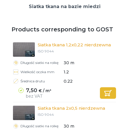
Siatka tkana na bazie miedzi
Products corresponding to GOST
Siatka tkana 1,2x0,22 nierdzewna
ISO 9044
30 m
Długość siatki na rolkę
1.2
Wielkość oczka mm
0.22
Średnica drutu
7,50
€ / m²
bez VAT
Siatka tkana 2x0,5 nierdzewna
ISO 9044
30 m
Długość siatki na rolkę