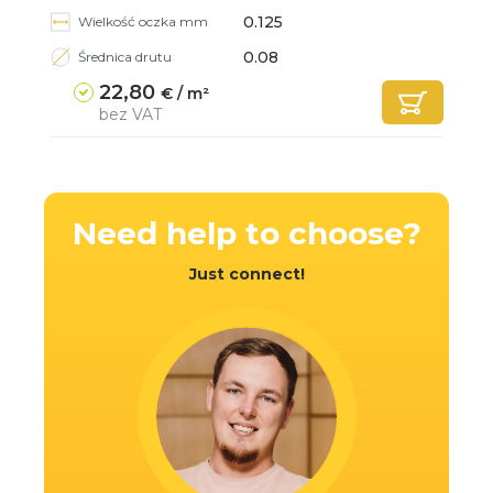
0.125
Wielkość oczka mm
0.08
Średnica drutu
22,80
€ / m²
bez VAT
Need help
to choose?
Just connect!