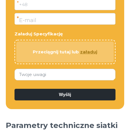
*
+48
*
E-mail
Załaduj Specyfikację
Przeciągnij tutaj lub
załaduj
Twoje uwagi
Parametry techniczne siatki