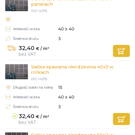
panelach
ISO 14315
40 х 40
Wielkość oczka
3
Średnica drutu
32,40
€ / m²
bez VAT
Siatka spawana nierdzewna 40x3 w
rolkach
ISO 14315
15
Długość siatki na rolkę
40 х 40
Wielkość oczka
3
Średnica drutu
32,40
€ / m²
bez VAT
Siatka spawana nierdzewna 50x2 w