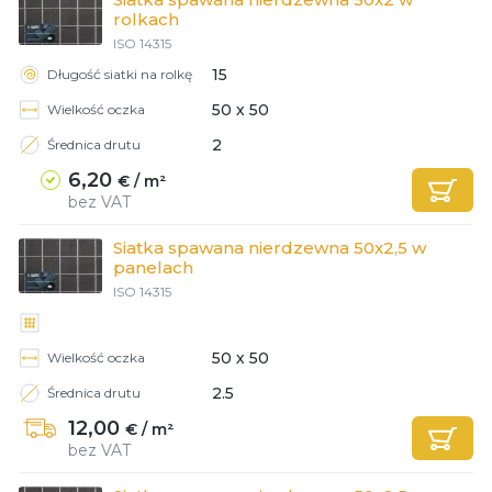
rolkach
ISO 14315
15
Długość siatki na rolkę
50 х 50
Wielkość oczka
2
Średnica drutu
6,20
€ / m²
bez VAT
Siatka spawana nierdzewna 50x2,5 w
panelach
ISO 14315
50 х 50
Wielkość oczka
2.5
Średnica drutu
12,00
€ / m²
bez VAT