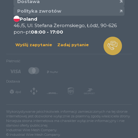
Dostawa
Polityka zwrotów
Poland
46 /5, Ul. Stefana Żeromskiego, Łódź, 90-626
pon–pt
08:00 - 17:00
Wyślij zapytanie
Zadaj pytanie
Płatność
Dostawa
Wykorzystywanie jakichkolwiek informacji zamieszczonych na tej stronie
internetowej jest dozwolone wyłącznie za pisemną zgodą właściciela strony.
Niniejsza strona internetowa ma charakter wyłącznie informacyjny i nie
stanowi oferty publicznej.
Industrial Wire Mesh Company.
© Industrial Wire Mesh Company.