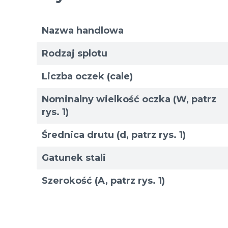
przemysłowe i filtracja
Nazwa handlowa
Rodzaj splotu
Normy i specyfikacje siatek
Liczba oczek (cale)
Przybory
Nominalny wielkość oczka (W, patrz
rys. 1)
Średnica drutu (d, patrz rys. 1)
Gatunek stali
Szerokość (A, patrz rys. 1)