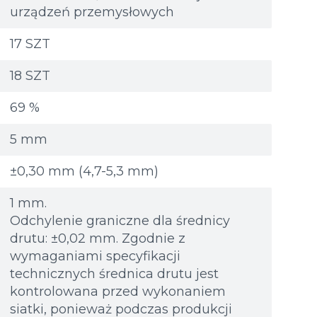
urządzeń przemysłowych
17 SZT
18 SZT
69 %
5 mm
±0,30 mm (4,7-5,3 mm)
1 mm.
Odchylenie graniczne dla średnicy
drutu: ±0,02 mm. Zgodnie z
wymaganiami specyfikacji
technicznych średnica drutu jest
kontrolowana przed wykonaniem
ary
ary
Dodatkowe materiały
Dodatkowe materiały
siatki, ponieważ podczas produkcji