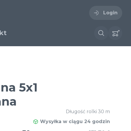
Login
kt
ogin
zwa Użytkownika
ólnego przeznaczenia
ana 5x1
a druciana
tkana
ana
Zapomniałeś hasła?
 tkana
Siatka tkana ze stali
Długość rolki 30 m
tkana
nierdzewnej
Wysyłka w ciągu 24 godzin