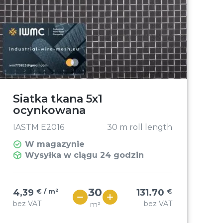
Siatka tkana 5x1
ocynkowana
IASTM E2016
30 m roll length
W magazynie
Wysyłka w ciągu 24 godzin
4,39
€ / m²
131.70
€
bez VAT
bez VAT
m²