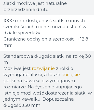
Go
Go
Файл не выбран
Файл не выбран
Обзор...
Обзор...
siatki możliwe jest naturalne
ład: 80х100 mm
ład: 80х100 mm
do 8Mb, jpeg, png, doc, pdf
do 8Mb, jpeg, png, doc, pdf
przerzedzenie drutu.
1000 mm. dostępność siatki o innych
szerokościach i cenę można ustalić w
dziale sprzedaży
Graniczne odchylenia szerokości: +12,8
mm
Standardowa długość siatki na rolkę 30
m
Możliwe jest
rozwijanie
z rolki o
wymaganej ilości, a także
pocięcie
siatki na kawałki o wymaganym
rozmiarze. Na życzenie kupującego
istnieje możliwość dostarczenia siatki w
jednym kawałku. Dopuszczalna
długość ±50 mm