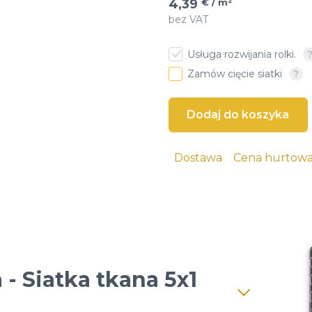
4,39
€ / m²
bez VAT
€ / м²
5
Usługa rozwijania rolki.
Zamów cięcie siatki
mpozycją
a
Dostawa
Cena hurtow
slowe
emi, piasku i
arna, nasion,
- Siatka tkana 5x1
nia