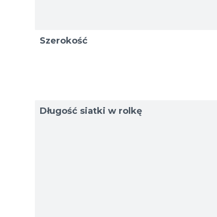
Przyk
Przyk
Szerokość
Długość siatki w rolkę