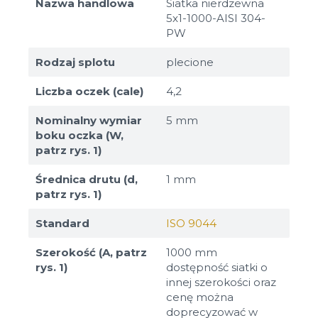
Nazwa handlowa
Siatka nierdzewna
5x1-1000-AISI 304-
PW
Rodzaj splotu
plecione
Liczba oczek (cale)
4,2
Nominalny wymiar
5 mm
boku oczka (W,
patrz rys. 1)
Średnica drutu (d,
1 mm
patrz rys. 1)
Standard
ISO 9044
Szerokość (A, patrz
1000 mm
rys. 1)
dostępność siatki o
innej szerokości oraz
cenę można
doprecyzować w