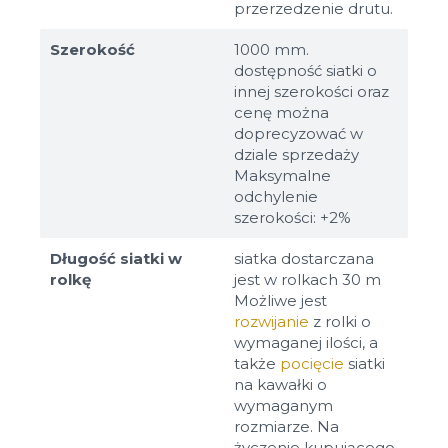
przerzedzenie drutu.
Szerokość
1000 mm.
dostępność siatki o
innej szerokości oraz
cenę można
doprecyzować w
dziale sprzedaży
Maksymalne
odchylenie
szerokości: +2%
Długość siatki w
siatka dostarczana
rolkę
jest w rolkach 30 m
Możliwe jest
rozwijanie
z rolki o
wymaganej ilości, a
także
pocięcie
siatki
na kawałki o
wymaganym
rozmiarze. Na
życzenie kupującego