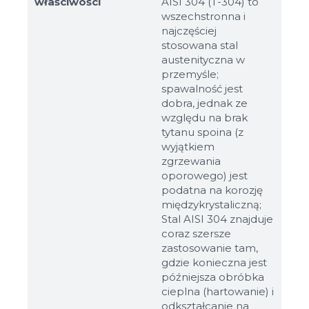
właściwości
AISI 304 (T-304) to
wszechstronna i
najczęściej
stosowana stal
austenityczna w
przemyśle;
spawalność jest
dobra, jednak ze
względu na brak
tytanu spoina (z
wyjątkiem
zgrzewania
oporowego) jest
podatna na korozję
międzykrystaliczną;
Stal AISI 304 znajduje
Rozmiary
coraz szersze
zastosowanie tam,
gdzie konieczna jest
Przykład: 80х100 mm
późniejsza obróbka
cieplna (hartowanie) i
Dodatkowe materiały
odkształcanie na