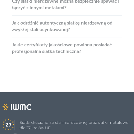
Czy siatki nierdzewne można bezpiecznie spawać i
łączyć z innymi metalami?
Jak odróżnić autentyczną siatkę nierdzewną od
zwykłej stali ocynkowanej?
Jakie certyfikaty jakościowe powinna posiadać
profesjonalna siatka techniczna?
Siatki druciane ze stali nierdzewnej oraz siatki metalowe
27
dla 27 krajów UE