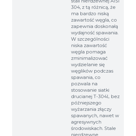
stali nierdzewnej AISI
304, z tą różnicą, że
ma bardzo niską
zawartość węgla, co
zapewnia doskonałą
wydajność spawania.
W szczególności
niska zawartość
węgla pomaga
zminimalizować
wydzielanie się
węglików podczas
spawania, co
pozwala na
stosowanie siatki
drucianej T-304L bez
późniejszego
wyżarzania złączy
spawanych, nawet w
agresywnych
środowiskach. Stale
nierdzewne