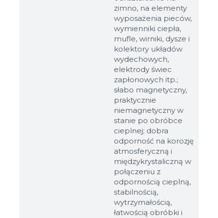
zimno, na elementy
Файл не выбран
Обзор...
wyposażenia pieców,
do 8Mb, jpeg, png, doc, pdf
wymienniki ciepła,
mufle, wirniki, dysze i
Gotowy
kolektory układów
wydechowych,
elektrody świec
zapłonowych itp.;
słabo magnetyczny,
praktycznie
niemagnetyczny w
stanie po obróbce
cieplnej; dobra
odporność na korozję
atmosferyczną i
międzykrystaliczną w
połączeniu z
odpornością cieplną,
stabilnością,
wytrzymałością,
łatwością obróbki i