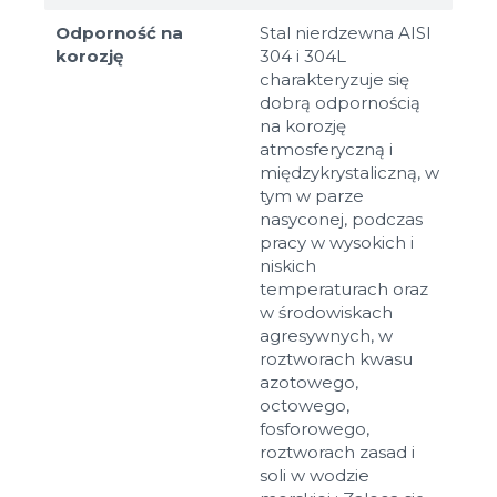
Odporność na
Stal nierdzewna AISI
korozję
304 i 304L
charakteryzuje się
dobrą odpornością
na korozję
atmosferyczną i
międzykrystaliczną, w
tym w parze
nasyconej, podczas
pracy w wysokich i
niskich
temperaturach oraz
w środowiskach
agresywnych, w
roztworach kwasu
azotowego,
octowego,
fosforowego,
roztworach zasad i
soli w wodzie