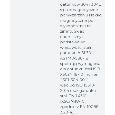
gatunków 304 i 304L
są niemagnetyczne
po wyżarzaniu i lekko
magnetyczne po
wykończeniu na
zimno. Skład
chemiczny i
podstawowe
właściwości stali
gatunku AISI 304
ASTM A580-18
spełniają wymagania
dla gatunku stali ISO
X5CrNi18-10 (numer
4301-304-00-I)
według ISO 15510-
2014 oraz gatunku
stali EN 1.4301
(X5CrNi18-10 )
zgodnie z EN 10088-
3:2014.