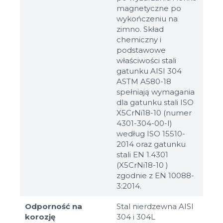
magnetyczne po
wykończeniu na
zimno. Skład
chemiczny i
podstawowe
właściwości stali
gatunku AISI 304
ASTM A580-18
spełniają wymagania
dla gatunku stali ISO
X5CrNi18-10 (numer
4301-304-00-I)
według ISO 15510-
2014 oraz gatunku
stali EN 1.4301
(X5CrNi18-10 )
zgodnie z EN 10088-
3:2014.
Odporność na
Stal nierdzewna AISI
korozję
304 i 304L