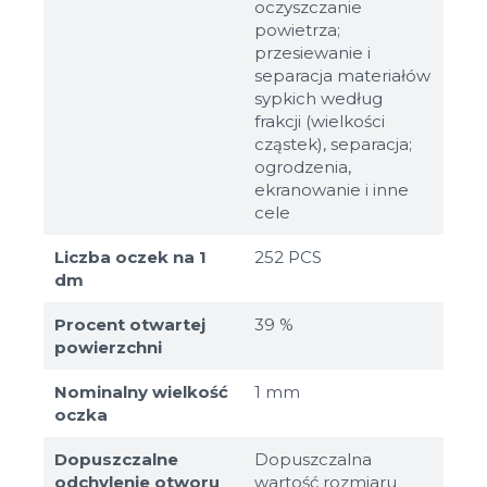
oczyszczanie
powietrza;
przesiewanie i
separacja materiałów
sypkich według
frakcji (wielkości
cząstek), separacja;
ogrodzenia,
ekranowanie i inne
cele
Liczba oczek na 1
252 PCS
dm
Procent otwartej
39 %
powierzchni
Nominalny wielkość
1 mm
oczka
Dopuszczalne
Dopuszczalna
odchylenie otworu
wartość rozmiaru