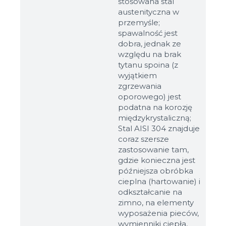
stosowana stal
austenityczna w
przemyśle;
spawalność jest
dobra, jednak ze
względu na brak
tytanu spoina (z
wyjątkiem
zgrzewania
oporowego) jest
podatna na korozję
międzykrystaliczną;
Stal AISI 304 znajduje
coraz szersze
zastosowanie tam,
Rozmiary
gdzie konieczna jest
późniejsza obróbka
cieplna (hartowanie) i
Przykład: 80х100 mm
odkształcanie na
Dodatkowe materiały
zimno, na elementy
wyposażenia pieców,
Файл не выбран
Обзор...
wymienniki ciepła,