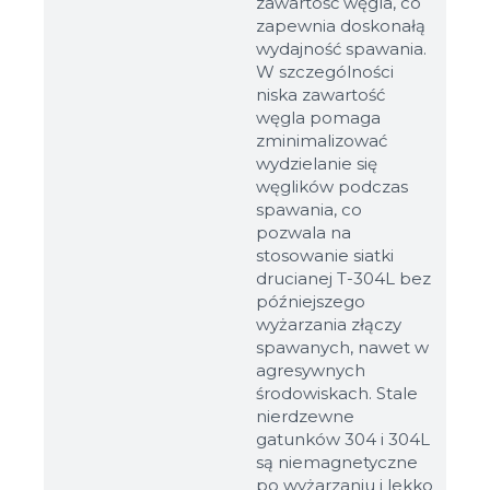
zawartość węgla, co
zapewnia doskonałą
wydajność spawania.
W szczególności
niska zawartość
węgla pomaga
zminimalizować
wydzielanie się
węglików podczas
spawania, co
pozwala na
stosowanie siatki
drucianej T-304L bez
późniejszego
wyżarzania złączy
spawanych, nawet w
agresywnych
środowiskach. Stale
nierdzewne
gatunków 304 i 304L
są niemagnetyczne
po wyżarzaniu i lekko