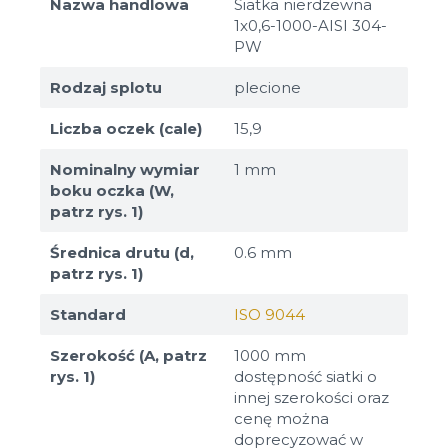
Nazwa handlowa
Siatka nierdzewna
1x0,6-1000-AISI 304-
PW
Rodzaj splotu
plecione
Liczba oczek (cale)
15,9
Nominalny wymiar
1 mm
boku oczka (W,
patrz rys. 1)
Średnica drutu (d,
0.6 mm
patrz rys. 1)
Standard
ISO 9044
Szerokość (A, patrz
1000 mm
rys. 1)
dostępność siatki o
innej szerokości oraz
cenę można
doprecyzować w