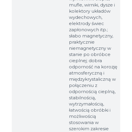
do 8Mb, jpeg, png, doc, pdf
mufle, wirniki, dysze i
kolektory układów
wydechowych,
Gotowy
elektrody świec
zapłonowych itp.;
słabo magnetyczny,
praktycznie
niemagnetyczny w
stanie po obróbce
cieplnej; dobra
odporność na korozję
atmosferyczną i
międzykrystaliczną w
połączeniu z
odpornością cieplną,
stabilnością,
wytrzymałością,
łatwością obróbki i
możliwością
stosowania w
szerokim zakresie