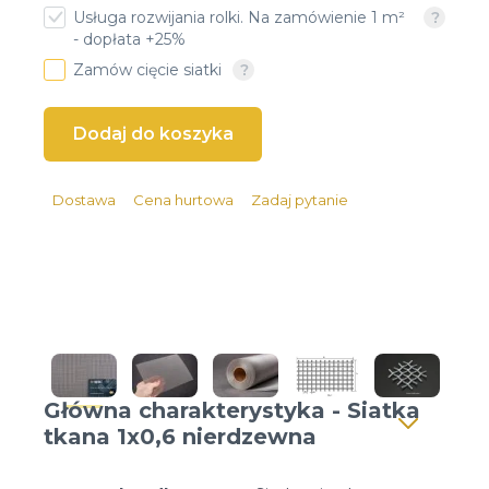
Usługa rozwijania rolki. Na zamówienie 1 m²
Client login
- dopłata +25%
Zamów cięcie siatki
*
Email lub Nazwa Użytkownika
*
Hasło
Dostawa
Cena hurtowa
Zadaj pytanie
Zapomniałeś hasła?
Główna charakterystyka - Siatka
tkana 1x0,6 nierdzewna