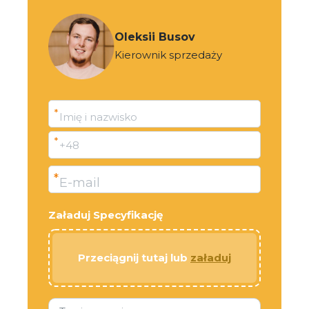
Oleksii Busov
Kierownik sprzedaży
*
Imię i nazwisko
*
+48
*
E-mail
Załaduj Specyfikację
Przeciągnij tutaj lub
załaduj