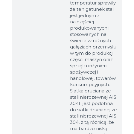
temperatur sprawiły,
że ten gatunek stali
jest jednym z
najczęściej
produkowanych i
stosowanych na
świecie w różnych
gałęziach przemysłu,
w tym do produkcji
części maszyn oraz
sprzętu inżynierii
spożywczej i
handlowej, towarów
konsumpcyjnych.
Siatka druciana ze
stali nierdzewnej AISI
304L jest podobna
do siatki drucianej ze
stali nierdzewnej AISI
304, z tą różnicą, że
ma bardzo niską