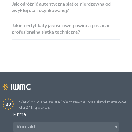
Jak odróżnić autentyczną siatkę nierdzewną od
zwykłej stali ocynkowanej?
Jakie certyfikaty jakościowe powinna posiadać
profesjonalna siatka techniczna?
Siatki druciane ze stali nierdzewnej oraz siatki metalowe
27
dla 27 krajów UE
Firma
Kontakt