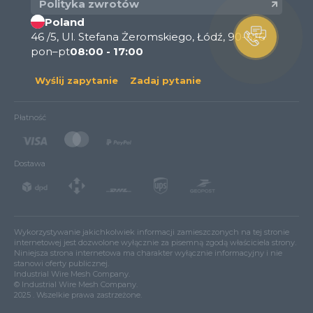
Polityka zwrotów
Poland
46 /5, Ul. Stefana Żeromskiego, Łódź, 90-626
pon–pt
08:00 - 17:00
Wyślij zapytanie
Zadaj pytanie
Płatność
Dostawa
Wykorzystywanie jakichkolwiek informacji zamieszczonych na tej stronie
internetowej jest dozwolone wyłącznie za pisemną zgodą właściciela strony.
Niniejsza strona internetowa ma charakter wyłącznie informacyjny i nie
stanowi oferty publicznej.
Industrial Wire Mesh Company.
© Industrial Wire Mesh Company.
2025 . Wszelkie prawa zastrzeżone.