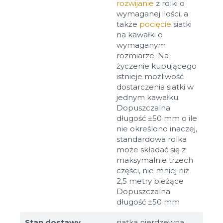
rozwijanie
z rolki o
wymaganej ilości, a
także
pocięcie
siatki
na kawałki o
wymaganym
rozmiarze. Na
życzenie kupującego
istnieje możliwość
dostarczenia siatki w
jednym kawałku.
Dopuszczalna
długość ±50 mm o ile
nie określono inaczej,
standardowa rolka
może składać się z
maksymalnie trzech
części, nie mniej niż
2,5 metry bieżące
Dopuszczalna
długość ±50 mm
Stan dostawy
siatka nierdzewna