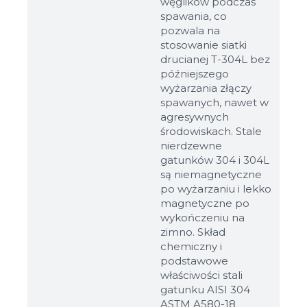
węglików podczas
spawania, co
pozwala na
stosowanie siatki
drucianej T-304L bez
późniejszego
wyżarzania złączy
spawanych, nawet w
agresywnych
środowiskach. Stale
nierdzewne
gatunków 304 i 304L
są niemagnetyczne
po wyżarzaniu i lekko
magnetyczne po
wykończeniu na
zimno. Skład
chemiczny i
podstawowe
właściwości stali
gatunku AISI 304
ASTM A580-18