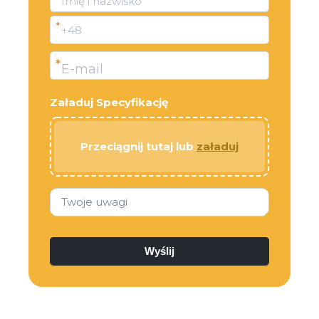
Imię i nazwisko
*
+48
*
E-mail
Załaduj Specyfikację
Przeciągnij tutaj lub
załaduj
Twoje uwagi