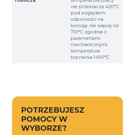
robocza
temperatura pracy
nie przekracza 420°C
pod względem
odporności na
korozję; nie więcej niż
710°C zgodnie z
parametrami
mechanicznymi;
temperatura
topnienia 1400°C
POTRZEBUJESZ
POMOCY W
WYBORZE?