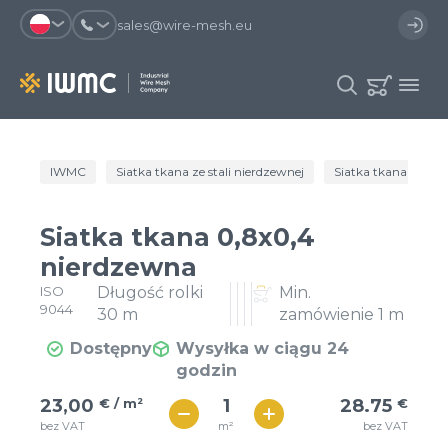
sales@wire-mesh.eu
Dlaczego warto zarejestrować się na
IWMC
Siatka tkana ze stali nierdzewnej
Siatka tkana ogóln
Katalog
stronie?
Usługi
Siatka tkana 0,8x0,4
Zaoszczędzisz czas przy
Możesz skorzystać się z
Spółka
nierdzewna
składaniu zamówienia
szablonu zamówienia i mieć
dostęp do historii zamówień
ISO
Długość rolki
Min.
Kontakt
9044
30 m
zamówienie 1 m
Możesz sprawdzić status
Otrzymasz oferty specjalne
zamówienia i proces dostawy
Dostępny
Wysyłka w ciągu 24
godzin
€ / м²
Rejestracja
29
23,00
€ / m²
28.75
€
€ / м²
m²
bez VAT
bez VAT
25