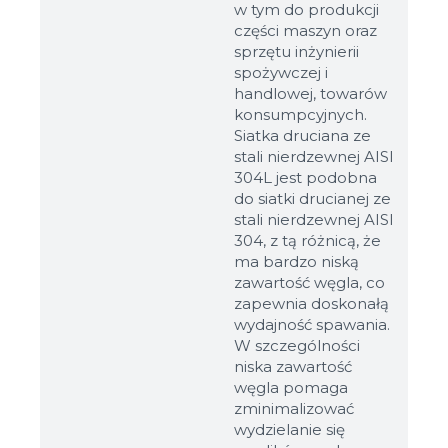
w tym do produkcji
części maszyn oraz
sprzętu inżynierii
spożywczej i
handlowej, towarów
konsumpcyjnych.
Siatka druciana ze
stali nierdzewnej AISI
304L jest podobna
do siatki drucianej ze
stali nierdzewnej AISI
304, z tą różnicą, że
ma bardzo niską
zawartość węgla, co
zapewnia doskonałą
wydajność spawania.
W szczególności
niska zawartość
węgla pomaga
zminimalizować
wydzielanie się