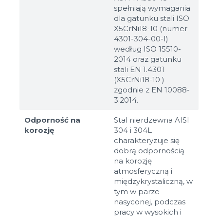
spełniają wymagania
dla gatunku stali ISO
X5CrNi18-10 (numer
4301-304-00-I)
według ISO 15510-
2014 oraz gatunku
stali EN 1.4301
(X5CrNi18-10 )
zgodnie z EN 10088-
3:2014.
Odporność na
Stal nierdzewna AISI
korozję
304 i 304L
charakteryzuje się
dobrą odpornością
na korozję
atmosferyczną i
międzykrystaliczną, w
tym w parze
nasyconej, podczas
pracy w wysokich i