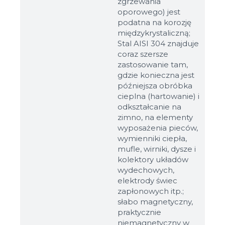
zgrzewania
oporowego) jest
podatna na korozję
międzykrystaliczną;
Stal AISI 304 znajduje
coraz szersze
zastosowanie tam,
gdzie konieczna jest
późniejsza obróbka
cieplna (hartowanie) i
odkształcanie na
Rozmiary
zimno, na elementy
wyposażenia pieców,
wymienniki ciepła,
Przykład: 80х100 mm
mufle, wirniki, dysze i
Dodatkowe materiały
kolektory układów
wydechowych,
Файл не выбран
Обзор...
elektrody świec
do 8Mb, jpeg, png, doc, pdf
zapłonowych itp.;
słabo magnetyczny,
praktycznie
Gotowy
niemagnetyczny w