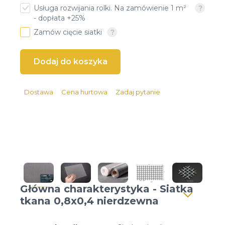
Usługa rozwijania rolki. Na zamówienie 1 m²
Client login
- dopłata +25%
Zamów cięcie siatki
*
Email lub Nazwa Użytkownika
*
Hasło
Dostawa
Cena hurtowa
Zadaj pytanie
Zapomniałeś hasła?
Główna charakterystyka - Siatka
tkana 0,8x0,4 nierdzewna