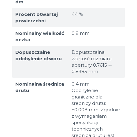
dm
Procent otwartej
44 %
powierzchni
Nominalny wielkość
0.8 mm
oczka
Dopuszczalne
Dopuszczalna
odchylenie otworu
wartość rozmiaru
apertury 0,7615 --
0,8385 mm
Nominalna średnica
0.4 mm.
drutu
Odchylenie
graniczne dla
średnicy drutu:
±0,008 mm. Zgodnie
z wymaganiami
specyfikacji
technicznych
średnica drutu jest