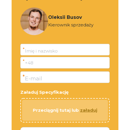
Oleksii Busov
Kierownik sprzedaży
*
Imię i nazwisko
*
+48
*
E-mail
Załaduj Specyfikację
Przeciągnij tutaj lub
załaduj