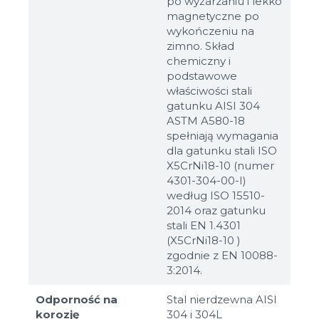
po wyżarzaniu i lekko
magnetyczne po
wykończeniu na
zimno. Skład
chemiczny i
podstawowe
właściwości stali
gatunku AISI 304
ASTM A580-18
spełniają wymagania
dla gatunku stali ISO
X5CrNi18-10 (numer
4301-304-00-I)
według ISO 15510-
2014 oraz gatunku
stali EN 1.4301
(X5CrNi18-10 )
zgodnie z EN 10088-
3:2014.
Odporność na
Stal nierdzewna AISI
korozję
304 i 304L