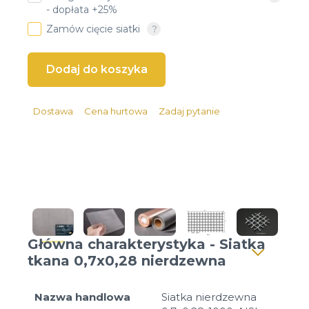
- dopłata +25%
Client login
Zamów cięcie siatki
*
Email lub Nazwa Użytkownika
*
Hasło
Dostawa
Cena hurtowa
Zadaj pytanie
Zapomniałeś hasła?
Główna charakterystyka - Siatka
tkana 0,7x0,28 nierdzewna
Nazwa handlowa
Siatka nierdzewna