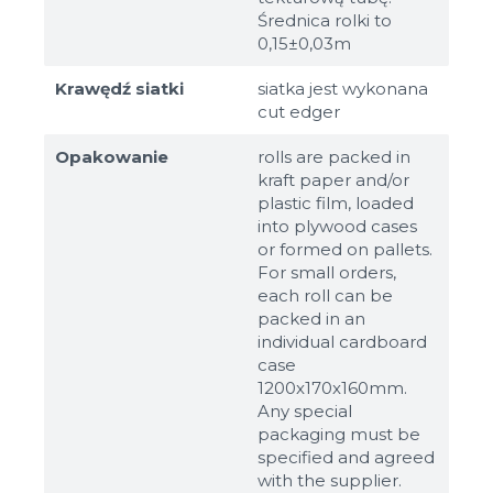
Średnica rolki to
0,15±0,03m
Krawędź siatki
siatka jest wykonana
cut edger
Opakowanie
rolls are packed in
kraft paper and/or
plastic film, loaded
into plywood cases
or formed on pallets.
For small orders,
each roll can be
packed in an
individual cardboard
case
1200x170x160mm.
Any special
packaging must be
specified and agreed
with the supplier.