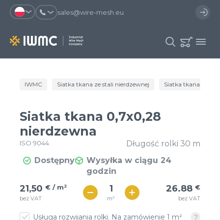
sales@wire-mesh.eu
Dlaczego warto zarejestrować się na
IWMC
Siatka tkana ze stali nierdzewnej
Siatka tkana ogóln
Katalog
stronie?
Usługi
Siatka tkana 0,7x0,28
Zaoszczędzisz czas przy
Możesz skorzystać się z
Spółka
nierdzewna
składaniu zamówienia
szablonu zamówienia i mieć
dostęp do historii zamówień
ISO 9044
Długość rolki 30 m
Kontakt
Możesz sprawdzić status
Otrzymasz oferty specjalne
Dostępny
Wysyłka w ciągu 24
zamówienia i proces dostawy
godzin
€ / м²
27
21,50
€ / m²
26.88
€
Rejestracja
€ / м²
m²
bez VAT
bez VAT
24
Usługa rozwijania rolki. Na zamówienie 1 m²