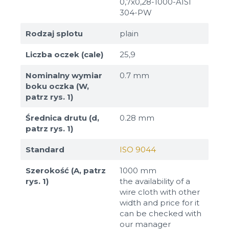
0,7x0,28-1000-AISI
304-PW
Rodzaj splotu
plain
Liczba oczek (cale)
25,9
Nominalny wymiar
0.7 mm
boku oczka (W,
patrz rys. 1)
Średnica drutu (d,
0.28 mm
patrz rys. 1)
Standard
ISO 9044
Szerokość (A, patrz
1000 mm
rys. 1)
the availability of a
wire cloth with other
width and price for it
can be checked with
our manager