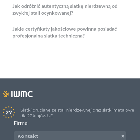
Jak odróżnić autentyczną siatkę nierdzewną od
zwykłej stali ocynkowanej?
Jakie certyfikaty jakościowe powinna posiadać
profesjonalna siatka techniczna?
Siatki druciane ze stali nierdzewnej oraz siatki metalowe
27
dla 27 krajów UE
Firma
Kontakt