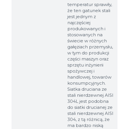
temperatur sprawiły,
że ten gatunek stali
jest jednym z
najczęściej
produkowanych i
stosowanych na
świecie w różnych
gałęziach przemysłu,
w tym do produkcji
części maszyn oraz
sprzętu inżynierii
spożywczej i
handlowej, towarów
konsumpcyjnych.
Siatka druciana ze
stali nierdzewnej AISI
304L jest podobna
do siatki drucianej ze
stali nierdzewnej AISI
304, z tą różnicą, że
ma bardzo niską