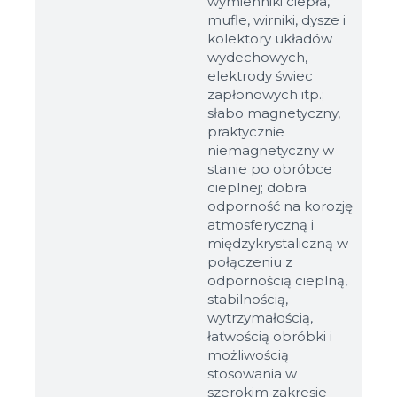
wymienniki ciepła,
mufle, wirniki, dysze i
kolektory układów
wydechowych,
Rozmiary
elektrody świec
zapłonowych itp.;
słabo magnetyczny,
Przykład: 80х100 mm
praktycznie
niemagnetyczny w
Dodatkowe materiały
stanie po obróbce
cieplnej; dobra
Файл не выбран
Обзор...
odporność na korozję
do 8Mb, jpeg, png, doc, pdf
atmosferyczną i
międzykrystaliczną w
Gotowy
połączeniu z
odpornością cieplną,
stabilnością,
wytrzymałością,
łatwością obróbki i
możliwością
stosowania w
szerokim zakresie