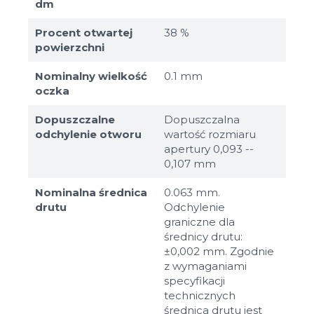
dm
Procent otwartej
38 %
powierzchni
Nominalny wielkość
0.1 mm
oczka
Dopuszczalne
Dopuszczalna
odchylenie otworu
wartość rozmiaru
apertury 0,093 --
0,107 mm
Nominalna średnica
0.063 mm.
drutu
Odchylenie
graniczne dla
średnicy drutu:
±0,002 mm. Zgodnie
z wymaganiami
specyfikacji
technicznych
średnica drutu jest