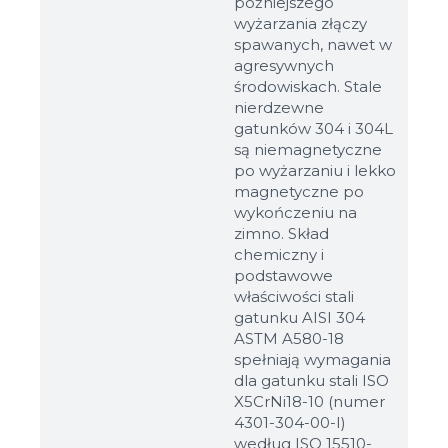
późniejszego
wyżarzania złączy
spawanych, nawet w
agresywnych
środowiskach. Stale
nierdzewne
gatunków 304 i 304L
są niemagnetyczne
po wyżarzaniu i lekko
magnetyczne po
wykończeniu na
zimno. Skład
chemiczny i
podstawowe
właściwości stali
gatunku AISI 304
ASTM A580-18
spełniają wymagania
dla gatunku stali ISO
X5CrNi18-10 (numer
4301-304-00-I)
według ISO 15510-