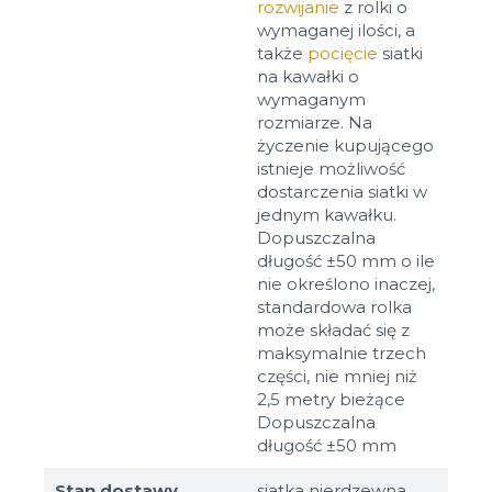
rozwijanie
z rolki o
wymaganej ilości, a
także
pocięcie
siatki
na kawałki o
wymaganym
rozmiarze. Na
życzenie kupującego
istnieje możliwość
dostarczenia siatki w
jednym kawałku.
Dopuszczalna
długość ±50 mm o ile
nie określono inaczej,
standardowa rolka
może składać się z
maksymalnie trzech
części, nie mniej niż
2,5 metry bieżące
Dopuszczalna
długość ±50 mm
Stan dostawy
siatka nierdzewna