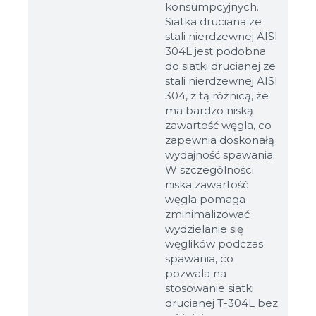
konsumpcyjnych.
Siatka druciana ze
stali nierdzewnej AISI
304L jest podobna
do siatki drucianej ze
stali nierdzewnej AISI
304, z tą różnicą, że
ma bardzo niską
zawartość węgla, co
zapewnia doskonałą
wydajność spawania.
W szczególności
niska zawartość
węgla pomaga
zminimalizować
wydzielanie się
węglików podczas
spawania, co
pozwala na
stosowanie siatki
drucianej T-304L bez