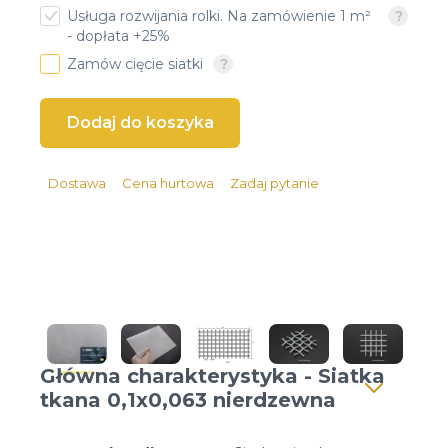
Usługa rozwijania rolki. Na zamówienie 1 m²
Client login
- dopłata +25%
Zamów cięcie siatki
*
Email lub Nazwa Użytkownika
*
Hasło
Dostawa
Cena hurtowa
Zadaj pytanie
Zapomniałeś hasła?
Główna charakterystyka - Siatka
tkana 0,1x0,063 nierdzewna