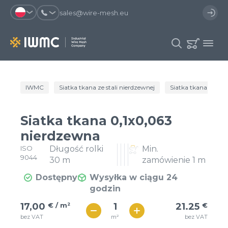
sales@wire-mesh.eu
Dlaczego warto zarejestrować się na
IWMC
Siatka tkana ze stali nierdzewnej
Siatka tkana ogóln
Katalog
stronie?
Usługi
Siatka tkana 0,1x0,063
Zaoszczędzisz czas przy
Możesz skorzystać się z
Spółka
nierdzewna
składaniu zamówienia
szablonu zamówienia i mieć
dostęp do historii zamówień
ISO
Długość rolki
Min.
Kontakt
9044
30 m
zamówienie 1 m
Możesz sprawdzić status
Otrzymasz oferty specjalne
zamówienia i proces dostawy
Dostępny
Wysyłka w ciągu 24
godzin
€ / м²
Rejestracja
21
17,00
€ / m²
21.25
€
€ / м²
m²
bez VAT
bez VAT
19