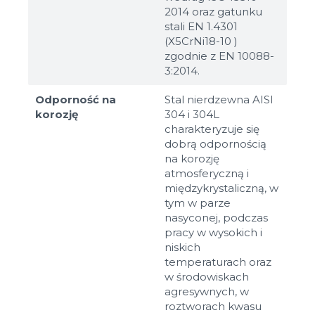
2014 oraz gatunku
stali EN 1.4301
(X5CrNi18-10 )
zgodnie z EN 10088-
3:2014.
Odporność na
Stal nierdzewna AISI
korozję
304 i 304L
charakteryzuje się
dobrą odpornością
na korozję
atmosferyczną i
międzykrystaliczną, w
tym w parze
nasyconej, podczas
pracy w wysokich i
niskich
temperaturach oraz
w środowiskach
agresywnych, w
roztworach kwasu