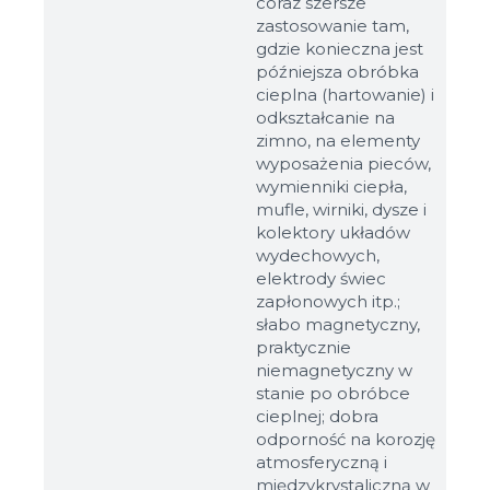
coraz szersze
zastosowanie tam,
gdzie konieczna jest
późniejsza obróbka
cieplna (hartowanie) i
odkształcanie na
zimno, na elementy
wyposażenia pieców,
Rozmiary
wymienniki ciepła,
mufle, wirniki, dysze i
kolektory układów
Przykład: 80х100 mm
wydechowych,
elektrody świec
Dodatkowe materiały
zapłonowych itp.;
słabo magnetyczny,
Файл не выбран
Обзор...
praktycznie
do 8Mb, jpeg, png, doc, pdf
niemagnetyczny w
stanie po obróbce
Gotowy
cieplnej; dobra
odporność na korozję
atmosferyczną i
międzykrystaliczną w