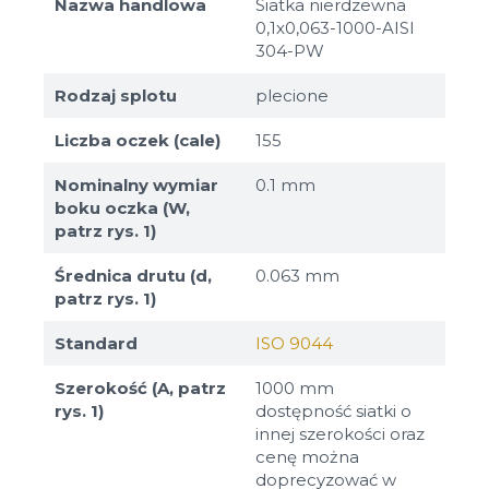
Nazwa handlowa
Siatka nierdzewna
0,1x0,063-1000-AISI
304-PW
Rodzaj splotu
plecione
Liczba oczek (cale)
155
Nominalny wymiar
0.1 mm
boku oczka (W,
patrz rys. 1)
Średnica drutu (d,
0.063 mm
patrz rys. 1)
Standard
ISO 9044
Szerokość (A, patrz
1000 mm
rys. 1)
dostępność siatki o
innej szerokości oraz
cenę można
doprecyzować w