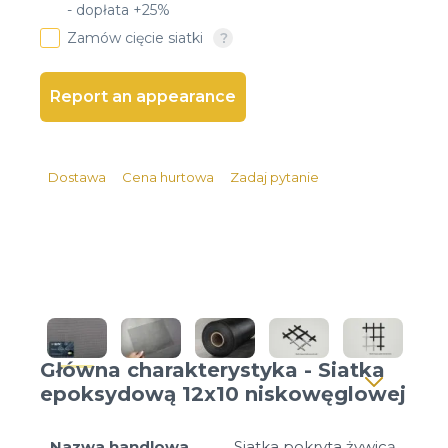
- dopłata +25%
Client login
Zamów cięcie siatki
*
Email lub Nazwa Użytkownika
Report an appearance
*
Hasło
Dostawa
Cena hurtowa
Zadaj pytanie
Zapomniałeś hasła?
Główna charakterystyka - Siatka
epoksydową 12x10 niskowęglowej
Nazwa handlowa
Siatka pokryta żywicą