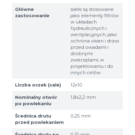
Główne
siatki są stosowane
zastosowanie
jako elementy filtrów
w układach
hydraulicznych i
wentylacyjnych; jako
ochrona okien i drzwi
przed owadami i
drobnymi
zwierzętami; w
projektowaniu i do
innych celów
Liczba oczek (cale)
12x10
Nominalny otwór
1,8х2,2 mm
po powlekaniu
Średnica drutu
0,25 mm
przed powlekaniem
Średnica drutu po
0,31 mm