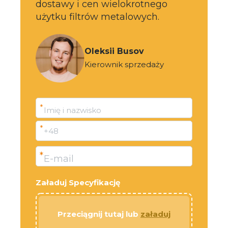
dostawy i cen wielokrotnego
użytku filtrów metalowych.
Oleksii Busov
Kierownik sprzedaży
*
Imię i nazwisko
*
+48
*
E-mail
Załaduj Specyfikację
Przeciągnij tutaj lub
załaduj