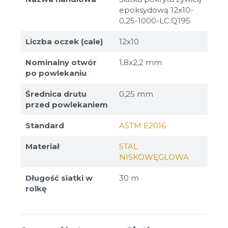
epoksydową 12x10-
0,25-1000-LC.Q195
Liczba oczek (cale)
12x10
Nominalny otwór
1,8х2,2 mm
po powlekaniu
Średnica drutu
0,25 mm
przed powlekaniem
Standard
ASTM E2016
Materiał
STAL
NISKOWĘGLOWA
Długość siatki w
30 m
rolkę