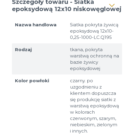
Szczegóły towaru - Siatka
epoksydową 12x10 niskowęglowej
Nazwa handlowa
Siatka pokryta żywicą
epoksydową 12x10-
0,25-1000-LC.Q195
Rodzaj
tkana, pokryta
warstwą ochronną na
bazie żywicy
epoksydowej
Kolor powłoki
czarny. po
uzgodnieniu z
klientem dopuszcza
się produkcję siatki z
warstwą epoksydową
w kolorach
czerwonym, szarym,
niebieskim, zielonym
i innych.