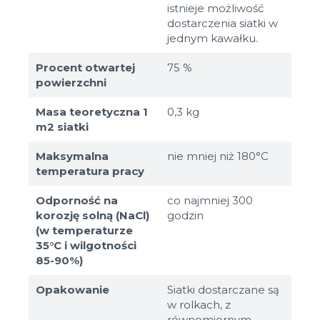
istnieje możliwość
dostarczenia siatki w
jednym kawałku.
Procent otwartej
75 %
powierzchni
Masa teoretyczna 1
0,3 kg
m2 siatki
Maksymalna
nie mniej niż 180°С
temperatura pracy
Odporność na
co najmniej 300
korozję solną (NaCl)
godzin
(w temperaturze
35°C i wilgotności
85-90%)
Opakowanie
Siatki dostarczane są
w rolkach, z
równomiernym