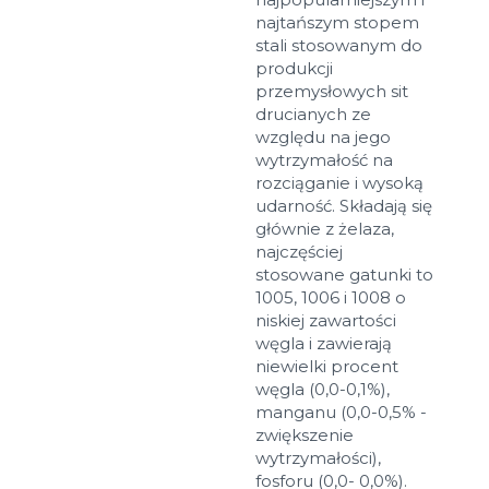
najtańszym stopem
stali stosowanym do
produkcji
przemysłowych sit
drucianych ze
względu na jego
wytrzymałość na
rozciąganie i wysoką
Rozmiary
udarność. Składają się
głównie z żelaza,
najczęściej
Przykład: 80х100 mm
stosowane gatunki to
Dodatkowe materiały
1005, 1006 i 1008 o
niskiej zawartości
Файл не выбран
Обзор...
węgla i zawierają
do 8Mb, jpeg, png, doc, pdf
niewielki procent
węgla (0,0-0,1%),
manganu (0,0-0,5% -
Gotowy
zwiększenie
wytrzymałości),
fosforu (0,0- 0,0%).