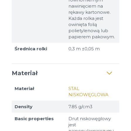
nawinięciem na
rękawy kartonowe.
Każda rolka jest
owinięta folią
polietylenową lub
papierem pakowym.
Średnica rolki
0,3 m ±0,05 m
Materiał
Materiał
STAL
NISKOWĘGLOWA
Density
7.85 g/cm3
Basic properties
Drut niskowęglowy
jest
najpopularniejszym i