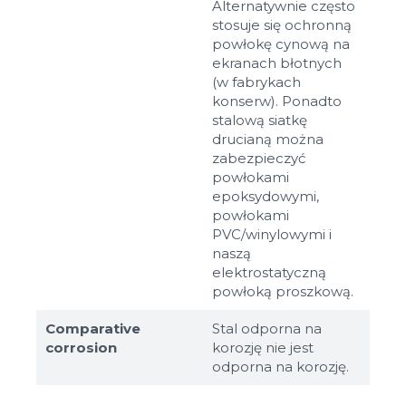
Alternatywnie często
stosuje się ochronną
powłokę cynową na
ekranach błotnych
(w fabrykach
konserw). Ponadto
stalową siatkę
drucianą można
zabezpieczyć
powłokami
epoksydowymi,
powłokami
PVC/winylowymi i
naszą
elektrostatyczną
powłoką proszkową.
Comparative
Stal odporna na
corrosion
korozję nie jest
odporna na korozję.