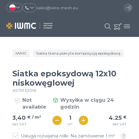
sales@wire-mesh.eu
Dlaczego warto zarejestrować się na
IWMC
Siatka tkana pokryta kompozycją epoksydową
Siat
Katalog
stronie?
Usługi
Siatka epoksydową 12x10
Zaoszczędzisz czas przy
Możesz skorzystać się z
Spółka
niskowęglowej
składaniu zamówienia
szablonu zamówienia i mieć
dostęp do historii zamówień
ASTM E2016
Kontakt
Możesz sprawdzić status
Otrzymasz oferty specjalne
Not
Wysyłka w ciągu 24
zamówienia i proces dostawy
available
godzin
€ / м²
4
3,40
€ / m²
4.25
€
Rejestracja
€ / м²
m²
bez VAT
bez VAT
4
Usługa rozwijania rolki. Na zamówienie 1 m²