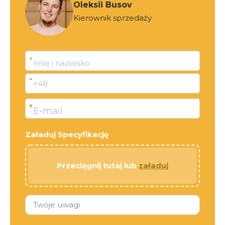
Oleksii Busov
Kierownik sprzedaży
*
Imię i nazwisko
*
+48
*
E-mail
Załaduj Specyfikację
Przeciągnij tutaj lub
załaduj
Twoje uwagi