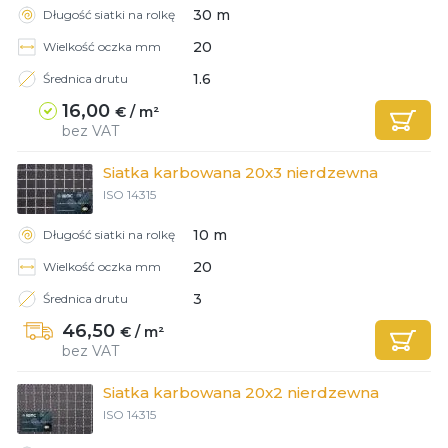
30 m
Długość siatki na rolkę
20
Wielkość oczka mm
1.6
Średnica drutu
16,00
€ / m²
bez VAT
Siatka karbowana 20x3 nierdzewna
ISO 14315
10 m
Długość siatki na rolkę
20
Wielkość oczka mm
3
Średnica drutu
46,50
€ / m²
bez VAT
Siatka karbowana 20x2 nierdzewna
ISO 14315