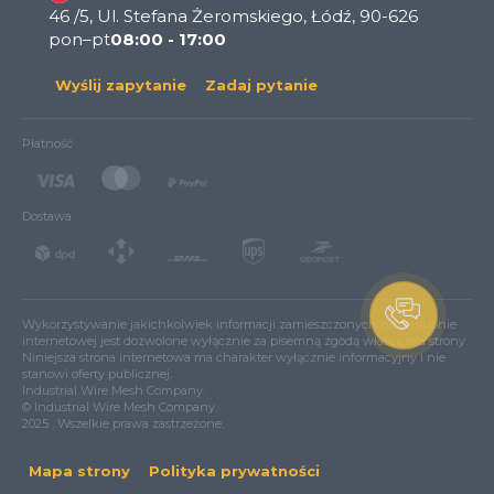
46 /5, Ul. Stefana Żeromskiego, Łódź, 90-626
pon–pt
08:00 - 17:00
Wyślij zapytanie
Zadaj pytanie
Płatność
Dostawa
Wykorzystywanie jakichkolwiek informacji zamieszczonych na tej stronie
internetowej jest dozwolone wyłącznie za pisemną zgodą właściciela strony.
Niniejsza strona internetowa ma charakter wyłącznie informacyjny i nie
stanowi oferty publicznej.
Industrial Wire Mesh Company.
© Industrial Wire Mesh Company.
2025 . Wszelkie prawa zastrzeżone.
Mapa strony
Polityka prywatności