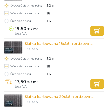
30 m
Długość siatki na rolkę
Client login
16
Wielkość oczka mm
*
1.6
Średnica drutu
Email lub Nazwa Użytkownika
19,50
€ / m²
*
Hasło
bez VAT
Siatka karbowana 18x1,6 nierdzewna
ISO 14315
Zapomniałeś hasła?
30 m
Długość siatki na rolkę
18
Wielkość oczka mm
1.6
Średnica drutu
17,50
€ / m²
bez VAT
Siatka karbowana 20x1,6 nierdzewna
ISO 14315