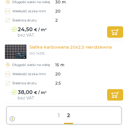
30 m
Długość siatki na rolkę
20
Wielkość oczka mm
2
Średnica drutu
24,50
€ / m²
bez VAT
Siatka karbowana 20x2,5 nierdzewna
ISO 14315
15 m
Długość siatki na rolkę
20
Wielkość oczka mm
2.5
Średnica drutu
38,00
€ / m²
bez VAT
1
2
‹
poprzednia